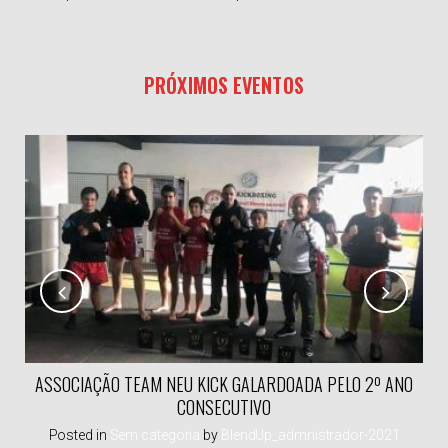
PRÓXIMOS EVENTOS
ASSOCIAÇÃO TEAM NEU KICK GALARDOADA PELO 2º ANO
CONSECUTIVO
1
Posted in
Sem categoria
by
BlendUp_admnistrador-2021