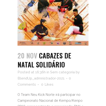
20 NOV
CABAZES DE
NATAL SOLIDÁRIO
Posted at 16:36h
in
Sem categoria
by
BlendUp_admnistrador-2021
0
Comments
0
Likes
O Team Neu Kick Norte irá participar no
Campeonato Nacional de Kempo/Kenpo