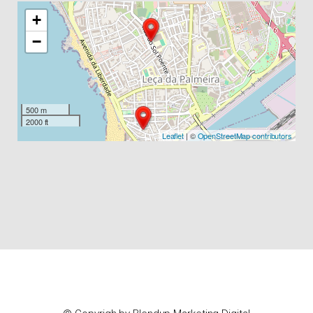
+
−
500 m
2000 ft
Leaflet
| ©
OpenStreetMap contributors