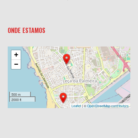
ONDE ESTAMOS
+
−
500 m
2000 ft
Leaflet
| ©
OpenStreetMap contributors