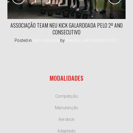
ASSOCIAÇÃO TEAM NEU KICK GALARDOADA PELO 2º ANO
CONSECUTIVO
1
Posted in
Sem categoria
by
BlendUp_admnistrador-2021
MODALIDADES
Competição
Manutenção
Aerokick
Adaptado