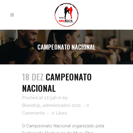
CAMPEONATO NACIONAL
18 DEZ
CAMPEONATO
NACIONAL
Posted at 12:34h
in
by
BlendUp_admnistrador-2021
0
Comments
0
Likes
O Campeonato Nacional organizado pela